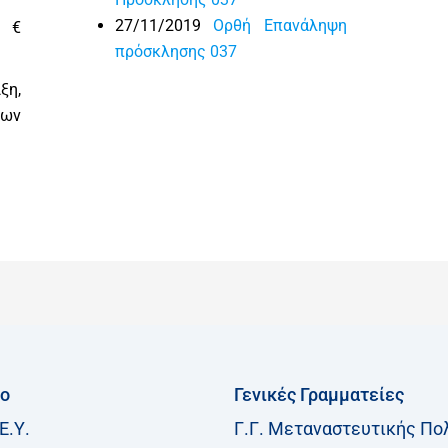
27/11/2019
Ορθή Επανάληψη
0 €
πρόσκλησης 037
ξη,
των
ίο
Γενικές Γραμματείες
Ε.Υ.
Γ.Γ. Μεταναστευτικής Πο