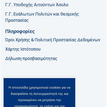
Γ.Γ. Υποδοχής Αιτούντων Άσυλο
Γ.Γ. Ευάλωτων Πολιτών και Θεσμικής
Προστασίας
Πληροφορίες
Όροι Χρήσης & Πολιτική Προστασίας Δεδομένων
Χάρτης Ιστότοπου
Δήλωση προσβασιμότητας
Ακολουθήστε μας:
Η ιστοσελίδα χρησιμοποιεί cookies για να
F
T
L
Y
a
w
i
o
διασφαλίσει τη λειτουργικότητά της και
c
i
n
u
Viber Community:
προκειμένου να μετρήσει την
e
t
k
t
b
t
e
u
επισκεψιμότητα, τη χρήση και την