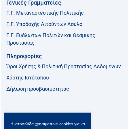
Γενικές Γραμματείες
Γ.Γ. Μεταναστευτικής Πολιτικής
Γ.Γ. Υποδοχής Αιτούντων Άσυλο
Γ.Γ. Ευάλωτων Πολιτών και Θεσμικής
Προστασίας
Πληροφορίες
Όροι Χρήσης & Πολιτική Προστασίας Δεδομένων
Χάρτης Ιστότοπου
Δήλωση προσβασιμότητας
Ακολουθήστε μας:
Η ιστοσελίδα χρησιμοποιεί cookies για να
F
T
L
Y