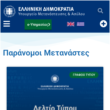
Μετάβαση
στο
περιεχόμενο
e-Υπηρεσίες
Παράνομοι Μετανάστες
ΓΡΑΦΕΊΟ ΤΎΠΟΥ