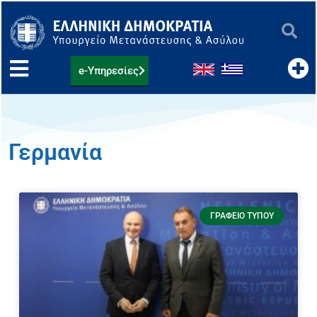
Μετάβαση
στο
περιεχόμενο
e-Υπηρεσίες
Γερμανία
Page
Page
Page
ΓΡΑΦΕΊΟ ΤΎΠΟΥ