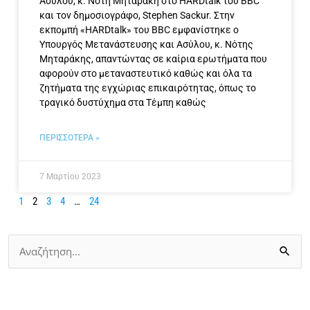
Ασύλου, κ. Νότη Μηταράκη στο HARDtalk του BBC
και τον δημοσιογράφο, Stephen Sackur. Στην
εκπομπή «HARDtalk» του BBC εμφανίστηκε ο
Υπουργός Μετανάστευσης και Ασύλου, κ. Νότης
Μηταράκης, απαντώντας σε καίρια ερωτήματα που
αφορούν στο μεταναστευτικό καθώς και όλα τα
ζητήματα της εγχώριας επικαιρότητας, όπως το
τραγικό δυστύχημα στα Τέμπη καθώς
ΠΕΡΙΣΣΟΤΕΡΑ »
7 Μαρτίου 2023
1
2
3
4
…
24
Αναζήτηση
για: