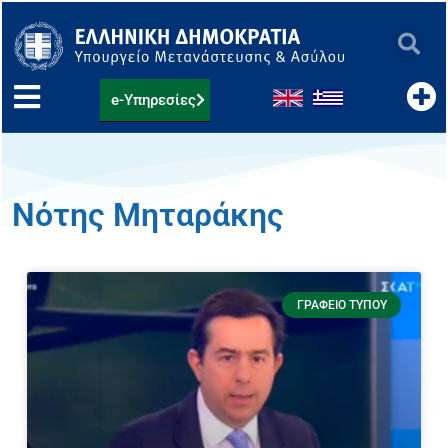
Μετάβαση
στο
περιεχόμενο
e-Υπηρεσίες
Νότης Μηταράκης
Page
Page
Page
Page
Page
ΓΡΑΦΕΊΟ ΤΎΠΟΥ