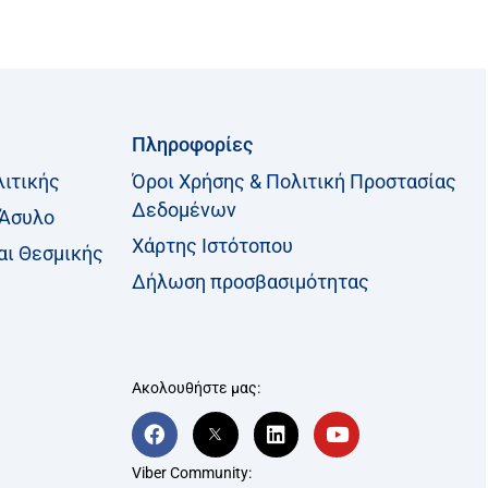
Πληροφορίες
λιτικής
Όροι Χρήσης & Πολιτική Προστασίας
Δεδομένων
 Άσυλο
Χάρτης Ιστότοπου
αι Θεσμικής
Δήλωση προσβασιμότητας
Ακολουθήστε μας:
F
T
L
Y
a
w
i
o
c
i
n
u
Viber Community:
e
t
k
t