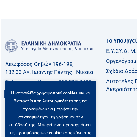
Το Υπουργε
Ε.Υ.ΣΥ.Δ. Μ.
Οργανόγραμ
Λεωφόρος Θηβών 196-198,
Σχέδιο Δρά
182 33 Aγ. Ιωάννης Ρέντης - Νίκαια
Αυτοτελές 
Τηλεφωνικό Kέντρο: 213 212 8400
Ακεραιότητ
Η ιστοσελίδα χρησιμοποιεί cookies για να
Επικοινωνία
διασφαλίσει τη λειτουργικότητά της και
προκειμένου να μετρήσει την
επισκεψιμότητα, τη χρήση και την
απόδοσή της. Μπορείτε να προσαρμόσετε
τις προτιμήσεις των cookies σας κάνοντας