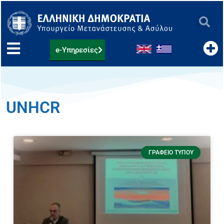
Μετάβαση
στο
περιεχόμενο
e-Υπηρεσίες
UNHCR
ΓΡΑΦΕΊΟ ΤΎΠΟΥ