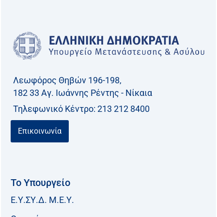
Λεωφόρος Θηβών 196-198,
182 33 Aγ. Ιωάννης Ρέντης - Νίκαια
Τηλεφωνικό Kέντρο: 213 212 8400
Επικοινωνία
Το Υπουργείο
Ε.Υ.ΣΥ.Δ. Μ.Ε.Υ.