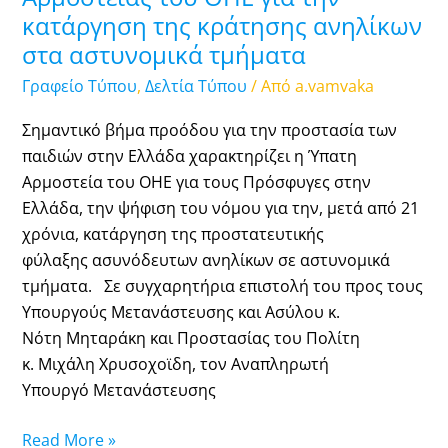
κράτησης
κατάργηση της κράτησης ανηλίκων
ανηλίκων
στα αστυνομικά τμήματα
στα
αστυνομικά
Γραφείο Τύπου
,
Δελτία Τύπου
/ Από
a.vamvaka
τμήματα
Σημαντικό βήμα προόδου για την προστασία των
παιδιών στην Ελλάδα χαρακτηρίζει η Ύπατη
Αρμοστεία του ΟΗΕ για τους Πρόσφυγες στην
Ελλάδα, την ψήφιση του νόμου για την, μετά από 21
χρόνια, κατάργηση της προστατευτικής
φύλαξης ασυνόδευτων ανηλίκων σε αστυνομικά
τμήματα. Σε συγχαρητήρια επιστολή του προς τους
Υπουργούς Μετανάστευσης και Ασύλου κ.
Νότη Μηταράκη και Προστασίας του Πολίτη
κ. Μιχάλη Χρυσοχοϊδη, τον Αναπληρωτή
Υπουργό Μετανάστευσης
Read More »