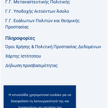
Γ.Γ. Μεταναστευτικής Πολιτικής
Γ.Γ. Υποδοχής Αιτούντων Άσυλο
Γ.Γ. Ευάλωτων Πολιτών και Θεσμικής
Προστασίας
Πληροφορίες
Όροι Χρήσης & Πολιτική Προστασίας Δεδομένων
Χάρτης Ιστότοπου
Δήλωση προσβασιμότητας
Ακολουθήστε μας:
Η ιστοσελίδα χρησιμοποιεί cookies για να
F
T
L
Y
a
w
i
o
διασφαλίσει τη λειτουργικότητά της και
c
i
n
u
προκειμένου να μετρήσει την
Viber Community: