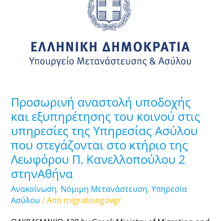
υποδοχής
και
εξυπηρέτησης
του
κοινού
στις
υπηρεσίες
της
Προσωρινή αναστολή υποδοχής
Υπηρεσίας
και εξυπηρέτησης του κοινού στις
Ασύλου
υπηρεσίες της Υπηρεσίας Ασύλου
που
που στεγάζονται στο κτήριο της
στεγάζονται
στο
Λεωφόρου Π. Κανελλοπούλου 2
κτήριο
στηνΑθήνα
της
Ανακοίνωση
,
Νόμιμη Μετανάστευση
,
Υπηρεσία
Λεωφόρου
Ασύλου
/ Από
migrationgovgr
Π.
Κανελλοπούλου