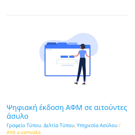
Ψηφιακή
έκδοση
ΑΦΜ
σε
αιτούντες
άσυλο
Ψηφιακή έκδοση ΑΦΜ σε αιτούντες
άσυλο
Γραφείο Τύπου
,
Δελτία Τύπου
,
Υπηρεσία Ασύλου
/
Από
a.vamvaka