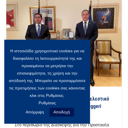
Η ιστοσελίδα χρησιμοποιεί cookies για να
διασφαλίσει τη λειτουργικότητά της και
προκειμένου να μετρήσει την
επισκεψιμότητα, τη χρήση και την
απόδοσή της. Μπορείτε να προσαρμόσετε
τις προτιμήσεις των cookies σας κάνοντας
κλικ στις Ρυθμίσεις.
Απονομή Διαμνημόνευσης στον Εκτελεστικό
Ρυθμίσεις
Διευθυντή της FRONTEX, Fabrice Leggeri
Απόρριψη
Αποδοχή
21 Ιανουαρίου 2022
Στο περιθώριο της Διάσκεψης για την Προστασία