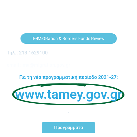
migration.gov.gr/ma
MiGRation & Borders Funds Review
Τηλ.: 213 1629100
email : ma@migration.gov.gr
Για τη νέα προγραμματική περίοδο 2021-27:
www.tamey.gov.gr
Προγράμματα