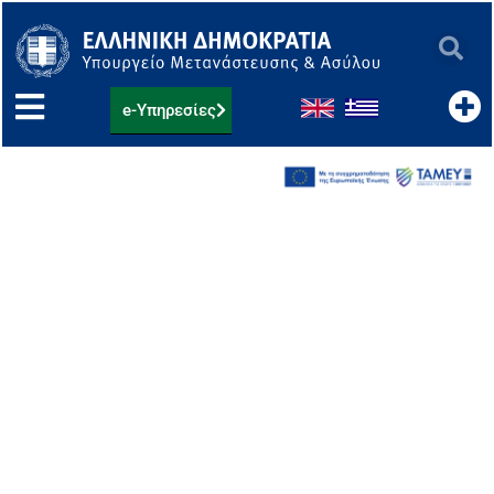
Μετάβαση
στο
περιεχόμενο
e-Υπηρεσίες
Ειδική Υπηρεσία Συντονισμού
και Διαχείρισης
Προγραμμάτων
Μετανάστευσης και
Εσωτερικών Υποθέσεων
(Ε.Υ.ΣΥ.Δ. Μ.Ε.Υ.)