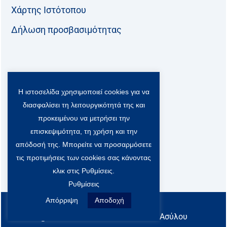
Χάρτης Ιστότοπου
Δήλωση προσβασιμότητας
Ακολουθήστε μας:
Η ιστοσελίδα χρησιμοποιεί cookies για να
F
T
L
Y
a
w
i
o
διασφαλίσει τη λειτουργικότητά της και
c
i
n
u
Viber Community:
προκειμένου να μετρήσει την
e
t
k
t
b
t
e
u
επισκεψιμότητα, τη χρήση και την
o
e
d
b
απόδοσή της. Μπορείτε να προσαρμόσετε
o
r
i
e
τις προτιμήσεις των cookies σας κάνοντας
k
-
n
x
κλικ στις Ρυθμίσεις.
S
Ρυθμίσεις
o
c
Απόρριψη
Αποδοχή
All rights reserved
i
@ Υπουργείο Μετανάστευσης & Ασύλου
a