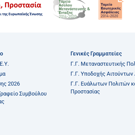
ίο
Γενικές Γραμματείες
Ε.Υ.
Γ.Γ. Μεταναστευτικής Πο
μα
Γ.Γ. Υποδοχής Αιτούντων
σης 2026
Γ.Γ. Ευάλωτων Πολιτών κ
Προστασίας
Γραφείο Συμβούλου
ας