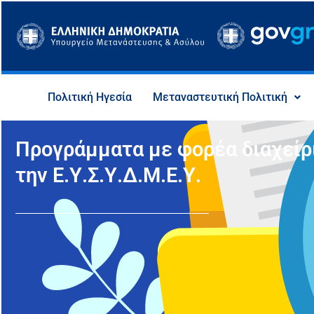
Μετάβαση
στο
περιεχόμενο
Πολιτική Ηγεσία
Μεταναστευτική Πολιτική
Προγράμματα με φορέα διαχείρ
την Ε.Υ.Σ.Υ.Δ.Μ.Ε.Υ.