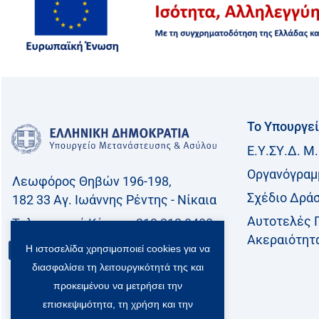
Το Υπουργε
Ε.Υ.ΣΥ.Δ. Μ.
Οργανόγραμ
Λεωφόρος Θηβών 196-198,
Σχέδιο Δρά
182 33 Aγ. Ιωάννης Ρέντης - Νίκαια
Αυτοτελές 
Τηλεφωνικό Kέντρο: 213 212 8400
Ακεραιότητ
Η ιστοσελίδα χρησιμοποιεί cookies για να
Επικοινωνία
διασφαλίσει τη λειτουργικότητά της και
προκειμένου να μετρήσει την
επισκεψιμότητα, τη χρήση και την