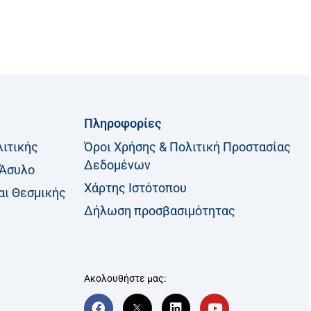
Πληροφορίες
λιτικής
Όροι Χρήσης & Πολιτική Προστασίας
Δεδομένων
 Άσυλο
Χάρτης Ιστότοπου
αι Θεσμικής
Δήλωση προσβασιμότητας
Ακολουθήστε μας:
F
T
L
Y