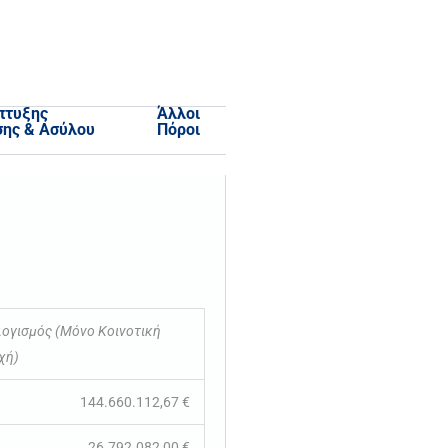
πτυξης
Άλλοι
σης & Ασύλου
Πόροι
ογισμός (Μόνο Κοινοτική
χή)
144.660.112,67 €
26.792.082,00 €