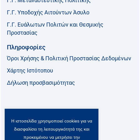
Γ.Γ. Μεταναστευτικής Πολιτικής
Γ.Γ. Υποδοχής Αιτούντων Άσυλο
Γ.Γ. Ευάλωτων Πολιτών και Θεσμικής
Προστασίας
Πληροφορίες
Όροι Χρήσης & Πολιτική Προστασίας Δεδομένων
Χάρτης Ιστότοπου
Δήλωση προσβασιμότητας
Ακολουθήστε μας:
Η ιστοσελίδα χρησιμοποιεί cookies για να
F
T
L
Y
a
w
i
o
διασφαλίσει τη λειτουργικότητά της και
c
i
n
u
Viber Community:
προκειμένου να μετρήσει την