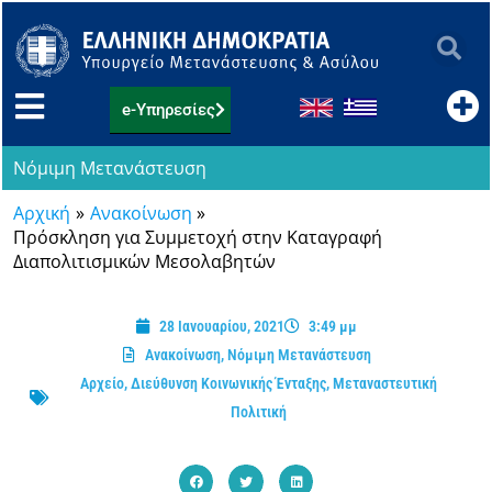
Μετάβαση
στο
περιεχόμενο
e-Υπηρεσίες
Νόμιμη Μετανάστευση
Αρχική
Ανακοίνωση
Πρόσκληση για Συμμετοχή στην Καταγραφή
Διαπολιτισμικών Μεσολαβητών
28 Ιανουαρίου, 2021
3:49 μμ
Ανακοίνωση
,
Νόμιμη Μετανάστευση
Αρχείο
,
Διεύθυνση Κοινωνικής Ένταξης
,
Μεταναστευτική
Πολιτική