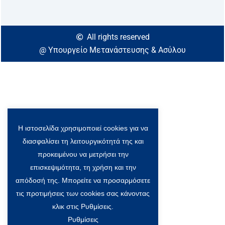
x
S
o
c
All rights reserved
i
@ Υπουργείο Μετανάστευσης & Ασύλου
a
l
I
c
o
n
Η ιστοσελίδα χρησιμοποιεί cookies για να
διασφαλίσει τη λειτουργικότητά της και
προκειμένου να μετρήσει την
επισκεψιμότητα, τη χρήση και την
απόδοσή της. Μπορείτε να προσαρμόσετε
τις προτιμήσεις των cookies σας κάνοντας
κλικ στις Ρυθμίσεις.
Ρυθμίσεις