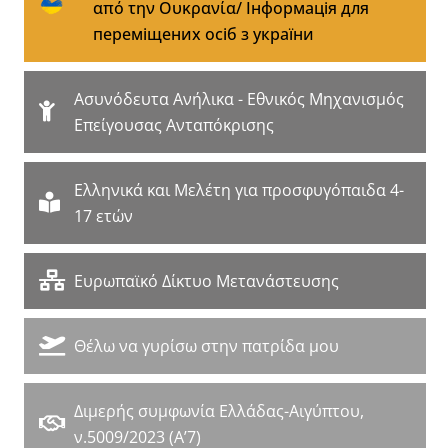
από την Ουκρανία/ Iнформація для
переміщених осіб з україни
Aσυνόδευτα Ανήλικα - Εθνικός Μηχανισμός
Επείγουσας Ανταπόκρισης
Ελληνικά και Μελέτη για προσφυγόπαιδα 4-
17 ετών
Ευρωπαϊκό Δίκτυο Μετανάστευσης
Θέλω να γυρίσω στην πατρίδα μου
Διμερής συμφωνία Ελλάδας-Αιγύπτου,
ν.5009/2023 (Α’7)