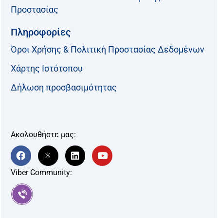
Προστασίας
Πληροφορίες
Όροι Χρήσης & Πολιτική Προστασίας Δεδομένων
Χάρτης Ιστότοπου
Δήλωση προσβασιμότητας
Ακολουθήστε μας:
F
T
L
Y
a
w
i
o
c
i
n
u
Viber Community:
e
t
k
t
b
t
e
u
o
e
d
b
o
r
i
e
k
-
n